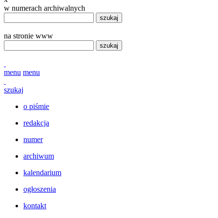
w numerach archiwalnych
szukaj
na stronie www
szukaj
menu
menu
szukaj
o piśmie
redakcja
numer
archiwum
kalendarium
ogłoszenia
kontakt