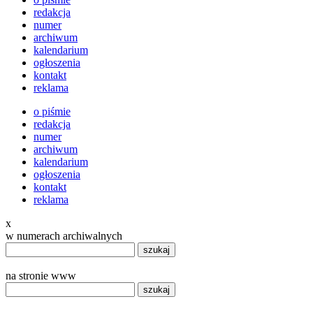
redakcja
numer
archiwum
kalendarium
ogłoszenia
kontakt
reklama
o piśmie
redakcja
numer
archiwum
kalendarium
ogłoszenia
kontakt
reklama
x
w numerach archiwalnych
szukaj
na stronie www
szukaj