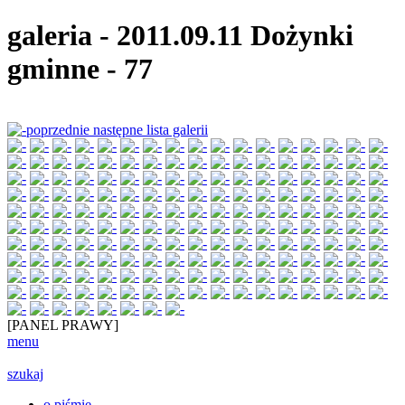
galeria
-
2011.09.11 Dożynki
gminne
-
77
poprzednie
następne
lista galerii
[PANEL PRAWY]
menu
szukaj
o piśmie