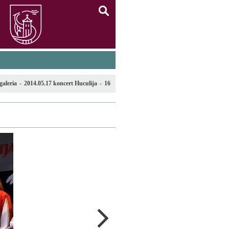
szukaj
galeria
-
2014.05.17 koncert Huculija
-
16
lista galerii
następne