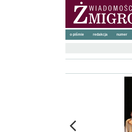
o piśmie
redakcja
numer
poprzednie