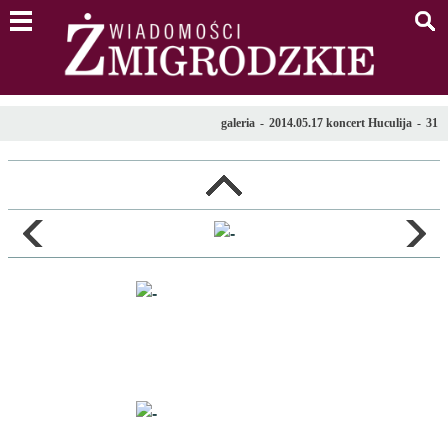
menu
s
galeria
-
2014.05.17 koncert Huculija
-
31
l
poprzednie