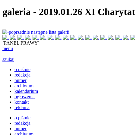
galeria
-
2019.01.26 XI Charyt
poprzednie
następne
lista galerii
[PANEL PRAWY]
menu
szukaj
o piśmie
redakcja
numer
archiwum
kalendarium
ogłoszenia
kontakt
reklama
o piśmie
redakcja
numer
archiwum