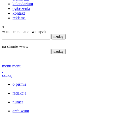
kalendarium
ogłoszenia
kontakt
reklama
x
w numerach archiwalnych
szukaj
na stronie www
szukaj
menu
menu
szukaj
o piśmie
redakcja
numer
archiwum