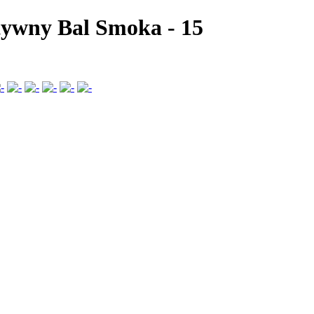
atywny Bal Smoka
-
15