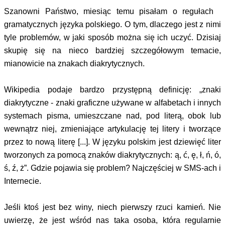
Szanowni Państwo, miesiąc temu pisałam o regułach
gramatycznych języka polskiego. O tym, dlaczego jest z nimi
tyle problemów, w jaki sposób można się ich uczyć. Dzisiaj
skupię się na nieco bardziej szczegółowym temacie,
mianowicie na znakach diakrytycznych.
Wikipedia podaje bardzo przystępną definicję: „znaki
diakrytyczne - znaki graficzne używane w alfabetach i innych
systemach pisma, umieszczane nad, pod literą, obok lub
wewnątrz niej, zmieniające artykulację tej litery i tworzące
przez to nową literę [...]. W języku polskim jest dziewięć liter
tworzonych za pomocą znaków diakrytycznych: ą, ć, ę, ł, ń, ó,
ś, ź, ż”. Gdzie pojawia się problem? Najczęściej w SMS-ach i
Internecie.
Jeśli ktoś jest bez winy, niech pierwszy rzuci kamień. Nie
uwierzę, że jest wśród nas taka osoba, która regularnie