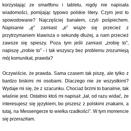
korzystając ze smartfonu i tabletu, nigdy nie napisała
wiadomości, pomijając typowo polskie litery. Czym jest to
spowodowane? Najczęściej banałem, czyli pośpiechem.
Napisanie „ę” zamiast „e” wiąże się przecież z
przytrzymaniem klawisza o sekundę dłużej, a nam przecież
zawsze się spieszy. Poza tym jeśli zamiast „zrobię to”,
napiszę „zrobie to” - i tak wszyscy bez problemu zrozumieją
mój komunikat, prawda?
Oczywiście, że prawda. Sama czasem tak piszę, ale tylko z
bardzo biskimi mi osobami. Dlaczego nie ze wszystkimi?
Wydaje mi się, że z szacunku. Chociaż brzmi to banalnie, tak
właśnie jest. Ostatnio ktoś mi napisał: „łał, od razu widać, że
interesujesz się językiem, bo piszesz z polskimi znakami, a
tutaj, na Messengerze to wielka rzadkości”. W tym momencie
się przeraziłam.