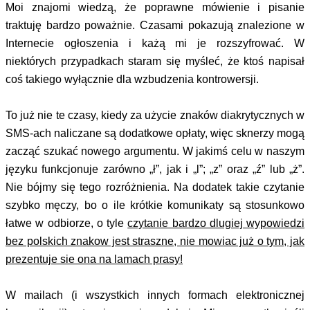
Moi znajomi wiedzą, że poprawne mówienie i pisanie
traktuję bardzo poważnie. Czasami pokazują znalezione w
Internecie ogłoszenia i każą mi je rozszyfrować. W
niektórych przypadkach staram się myśleć, że ktoś napisał
coś takiego wyłącznie dla wzbudzenia kontrowersji.
To już nie te czasy, kiedy za użycie znaków diakrytycznych w
SMS-ach naliczane są dodatkowe opłaty, więc sknerzy mogą
zacząć szukać nowego argumentu. W jakimś celu w naszym
języku funkcjonuje zarówno „ł”, jak i „l”; „z” oraz „ź” lub „ż”.
Nie bójmy się tego rozróżnienia. Na dodatek takie czytanie
szybko męczy, bo o ile krótkie komunikaty są stosunkowo
łatwe w odbiorze, o tyle
czytanie bardzo dlugiej wypowiedzi
bez polskich znakow jest straszne, nie mowiac już o tym, jak
prezentuje sie ona na lamach prasy!
W mailach (i wszystkich innych formach elektronicznej