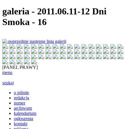
galeria
-
2011.06.11-12 Dni
Smoka
-
16
poprzednie
następne
lista galerii
[PANEL PRAWY]
menu
szukaj
o piśmie
redakcja
numer
archiwum
kalendarium
ogłoszenia
kontakt
reklama