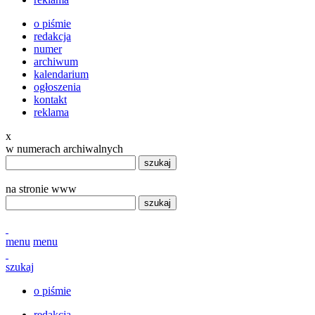
o piśmie
redakcja
numer
archiwum
kalendarium
ogłoszenia
kontakt
reklama
x
w numerach archiwalnych
szukaj
na stronie www
szukaj
menu
menu
szukaj
o piśmie
redakcja