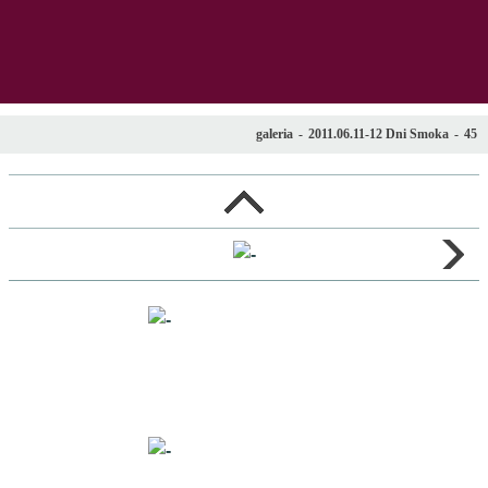
menu
s
galeria
-
2011.06.11-12 Dni Smoka
-
45
l
poprzednie