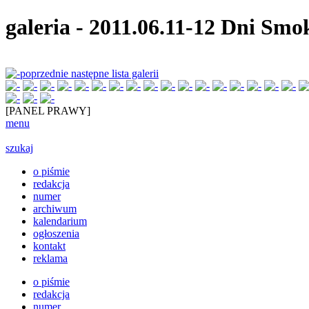
galeria
-
2011.06.11-12 Dni Smo
poprzednie
następne
lista galerii
[PANEL PRAWY]
menu
szukaj
o piśmie
redakcja
numer
archiwum
kalendarium
ogłoszenia
kontakt
reklama
o piśmie
redakcja
numer