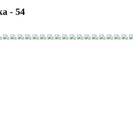
ka
-
54