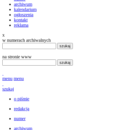
archiwum
kalendarium
ogłoszenia
kontakt
reklama
x
w numerach archiwalnych
szukaj
na stronie www
szukaj
menu
menu
szukaj
o piśmie
redakcja
numer
archiwum