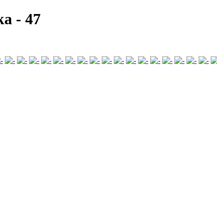
ka
-
47