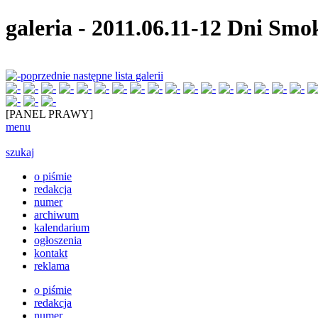
galeria
-
2011.06.11-12 Dni Smo
poprzednie
następne
lista galerii
[PANEL PRAWY]
menu
szukaj
o piśmie
redakcja
numer
archiwum
kalendarium
ogłoszenia
kontakt
reklama
o piśmie
redakcja
numer