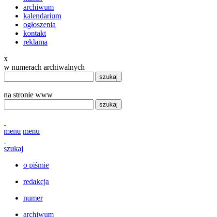
archiwum
kalendarium
ogłoszenia
kontakt
reklama
x
w numerach archiwalnych
szukaj
na stronie www
szukaj
menu
menu
szukaj
o piśmie
redakcja
numer
archiwum