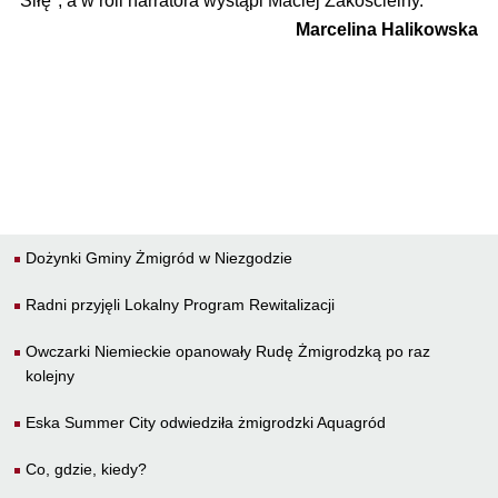
Siłę", a w roli narratora wystąpi Maciej Zakościelny.
Marcelina Halikowska
Dożynki Gminy Żmigród w Niezgodzie
Radni przyjęli Lokalny Program Rewitalizacji
Owczarki Niemieckie opanowały Rudę Żmigrodzką po raz
kolejny
Eska Summer City odwiedziła żmigrodzki Aquagród
Co, gdzie, kiedy?